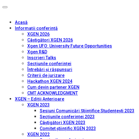
Acasă
Informații conferință
XGEN 2026
Câștigători XGEN 2026
Xgen UFO: University Future Opportunities
Xgen R&D
Inscrieri Talks
Secțiunile conferinței
Întrebări și răspunsuri
Criterii de jurizare
Hackathon XGEN 2024
Cum devin partener XGEN
CMT ACKNOWLEDGMENT
XGEN – Ediții Anterioare
XGEN 2023
Sesiuni Comunicări Științifice Studențești 2023
Secțiunile conferinței 2023
Câștigători XGEN 2023
Comitet științific XGEN 2023
XGEN 2022