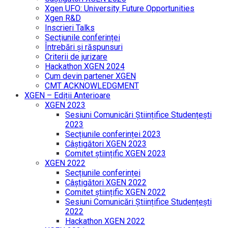
Xgen UFO: University Future Opportunities
Xgen R&D
Inscrieri Talks
Secțiunile conferinței
Întrebări și răspunsuri
Criterii de jurizare
Hackathon XGEN 2024
Cum devin partener XGEN
CMT ACKNOWLEDGMENT
XGEN – Ediții Anterioare
XGEN 2023
Sesiuni Comunicări Științifice Studențești
2023
Secțiunile conferinței 2023
Câștigători XGEN 2023
Comitet științific XGEN 2023
XGEN 2022
Secțiunile conferinței
Câștigători XGEN 2022
Comitet științific XGEN 2022
Sesiuni Comunicări Științifice Studențești
2022
Hackathon XGEN 2022