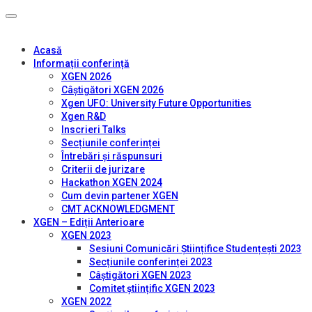
Acasă
Informații conferință
XGEN 2026
Câștigători XGEN 2026
Xgen UFO: University Future Opportunities
Xgen R&D
Inscrieri Talks
Secțiunile conferinței
Întrebări și răspunsuri
Criterii de jurizare
Hackathon XGEN 2024
Cum devin partener XGEN
CMT ACKNOWLEDGMENT
XGEN – Ediții Anterioare
XGEN 2023
Sesiuni Comunicări Științifice Studențești 2023
Secțiunile conferinței 2023
Câștigători XGEN 2023
Comitet științific XGEN 2023
XGEN 2022