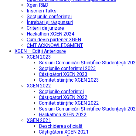
Xgen R&D
Inscrieri Talks
Secțiunile conferinței
Întrebări și răspunsuri
Criterii de jurizare
Hackathon XGEN 2024
Cum devin partener XGEN
CMT ACKNOWLEDGMENT
XGEN – Ediții Anterioare
XGEN 2023
Sesiuni Comunicări Științifice Studențești 20
Secțiunile conferinței 2023
Câștigători XGEN 2023
Comitet științific XGEN 2023
XGEN 2022
Secțiunile conferinței
Câștigători XGEN 2022
Comitet științific XGEN 2022
Sesiuni Comunicări Științifice Studențești 20
Hackathon XGEN 2022
XGEN 2021
Deschiderea oficială
Câștigătorii XGEN 2021