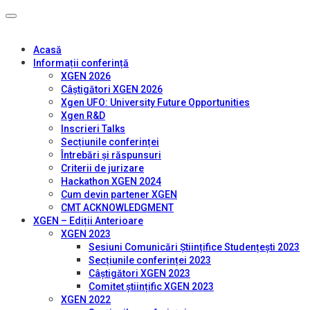
Acasă
Informații conferință
XGEN 2026
Câștigători XGEN 2026
Xgen UFO: University Future Opportunities
Xgen R&D
Inscrieri Talks
Secțiunile conferinței
Întrebări și răspunsuri
Criterii de jurizare
Hackathon XGEN 2024
Cum devin partener XGEN
CMT ACKNOWLEDGMENT
XGEN – Ediții Anterioare
XGEN 2023
Sesiuni Comunicări Științifice Studențești 2023
Secțiunile conferinței 2023
Câștigători XGEN 2023
Comitet științific XGEN 2023
XGEN 2022