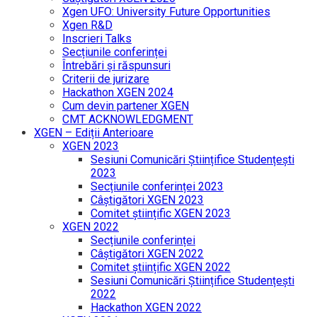
Xgen UFO: University Future Opportunities
Xgen R&D
Inscrieri Talks
Secțiunile conferinței
Întrebări și răspunsuri
Criterii de jurizare
Hackathon XGEN 2024
Cum devin partener XGEN
CMT ACKNOWLEDGMENT
XGEN – Ediții Anterioare
XGEN 2023
Sesiuni Comunicări Științifice Studențești
2023
Secțiunile conferinței 2023
Câștigători XGEN 2023
Comitet științific XGEN 2023
XGEN 2022
Secțiunile conferinței
Câștigători XGEN 2022
Comitet științific XGEN 2022
Sesiuni Comunicări Științifice Studențești
2022
Hackathon XGEN 2022