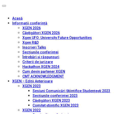
Acasă
Informații conferință
XGEN 2026
Câștigători XGEN 2026
Xgen UFO: University Future Opportunities
Xgen R&D
Inscrieri Talks
Secțiunile conferinței
Întrebări și răspunsuri
Criterii de jurizare
Hackathon XGEN 2024
Cum devin partener XGEN
CMT ACKNOWLEDGMENT
XGEN – Ediții Anterioare
XGEN 2023
Sesiuni Comunicări Științifice Studențești 2023
Secțiunile conferinței 2023
Câștigători XGEN 2023
Comitet științific XGEN 2023
XGEN 2022