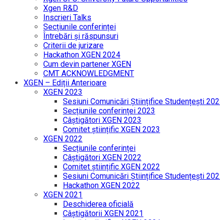
Xgen R&D
Inscrieri Talks
Secțiunile conferinței
Întrebări și răspunsuri
Criterii de jurizare
Hackathon XGEN 2024
Cum devin partener XGEN
CMT ACKNOWLEDGMENT
XGEN – Ediții Anterioare
XGEN 2023
Sesiuni Comunicări Științifice Studențești 20
Secțiunile conferinței 2023
Câștigători XGEN 2023
Comitet științific XGEN 2023
XGEN 2022
Secțiunile conferinței
Câștigători XGEN 2022
Comitet științific XGEN 2022
Sesiuni Comunicări Științifice Studențești 20
Hackathon XGEN 2022
XGEN 2021
Deschiderea oficială
Câștigătorii XGEN 2021