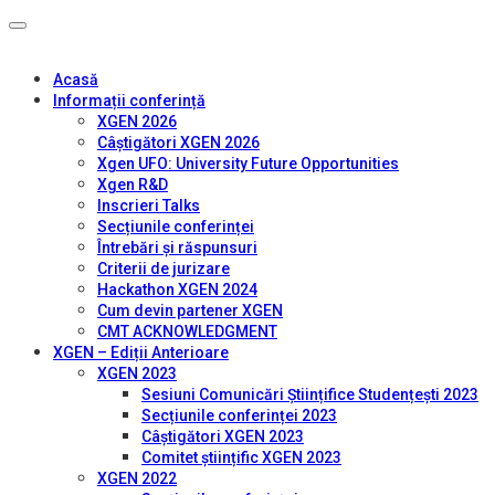
Acasă
Informații conferință
XGEN 2026
Câștigători XGEN 2026
Xgen UFO: University Future Opportunities
Xgen R&D
Inscrieri Talks
Secțiunile conferinței
Întrebări și răspunsuri
Criterii de jurizare
Hackathon XGEN 2024
Cum devin partener XGEN
CMT ACKNOWLEDGMENT
XGEN – Ediții Anterioare
XGEN 2023
Sesiuni Comunicări Științifice Studențești 2023
Secțiunile conferinței 2023
Câștigători XGEN 2023
Comitet științific XGEN 2023
XGEN 2022