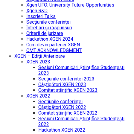
Xgen UFO: University Future Opportunities
Xgen R&D
Inscrieri Talks
Secțiunile conferinței
Întrebări și răspunsuri
Criterii de jurizare
Hackathon XGEN 2024
Cum devin partener XGEN
CMT ACKNOWLEDGMENT
XGEN – Ediții Anterioare
XGEN 2023
Sesiuni Comunicări Științifice Studențești
2023
Secțiunile conferinței 2023
Câștigători XGEN 2023
Comitet științific XGEN 2023
XGEN 2022
Secțiunile conferinței
Câștigători XGEN 2022
Comitet științific XGEN 2022
Sesiuni Comunicări Științifice Studențești
2022
Hackathon XGEN 2022