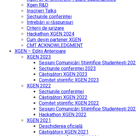
Xgen R&D
Inscrieri Talks
Secțiunile conferinței
Întrebări și răspunsuri
Criterii de jurizare
Hackathon XGEN 2024
Cum devin partener XGEN
CMT ACKNOWLEDGMENT
XGEN – Ediții Anterioare
XGEN 2023
Sesiuni Comunicări Științifice Studențești 20
Secțiunile conferinței 2023
Câștigători XGEN 2023
Comitet științific XGEN 2023
XGEN 2022
Secțiunile conferinței
Câștigători XGEN 2022
Comitet științific XGEN 2022
Sesiuni Comunicări Științifice Studențești 20
Hackathon XGEN 2022
XGEN 2021
Deschiderea oficială
Câștigătorii XGEN 2021