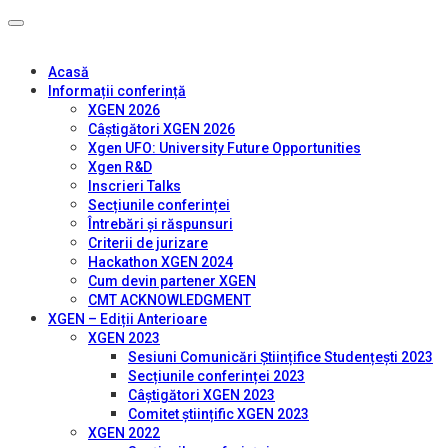
Acasă
Informații conferință
XGEN 2026
Câștigători XGEN 2026
Xgen UFO: University Future Opportunities
Xgen R&D
Inscrieri Talks
Secțiunile conferinței
Întrebări și răspunsuri
Criterii de jurizare
Hackathon XGEN 2024
Cum devin partener XGEN
CMT ACKNOWLEDGMENT
XGEN – Ediții Anterioare
XGEN 2023
Sesiuni Comunicări Științifice Studențești 2023
Secțiunile conferinței 2023
Câștigători XGEN 2023
Comitet științific XGEN 2023
XGEN 2022