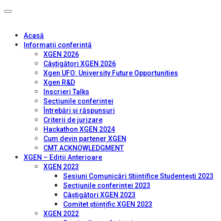
Acasă
Informații conferință
XGEN 2026
Câștigători XGEN 2026
Xgen UFO: University Future Opportunities
Xgen R&D
Inscrieri Talks
Secțiunile conferinței
Întrebări și răspunsuri
Criterii de jurizare
Hackathon XGEN 2024
Cum devin partener XGEN
CMT ACKNOWLEDGMENT
XGEN – Ediții Anterioare
XGEN 2023
Sesiuni Comunicări Științifice Studențești 2023
Secțiunile conferinței 2023
Câștigători XGEN 2023
Comitet științific XGEN 2023
XGEN 2022