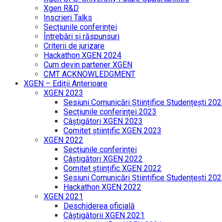
Xgen R&D
Inscrieri Talks
Secțiunile conferinței
Întrebări și răspunsuri
Criterii de jurizare
Hackathon XGEN 2024
Cum devin partener XGEN
CMT ACKNOWLEDGMENT
XGEN – Ediții Anterioare
XGEN 2023
Sesiuni Comunicări Științifice Studențești 20
Secțiunile conferinței 2023
Câștigători XGEN 2023
Comitet științific XGEN 2023
XGEN 2022
Secțiunile conferinței
Câștigători XGEN 2022
Comitet științific XGEN 2022
Sesiuni Comunicări Științifice Studențești 20
Hackathon XGEN 2022
XGEN 2021
Deschiderea oficială
Câștigătorii XGEN 2021