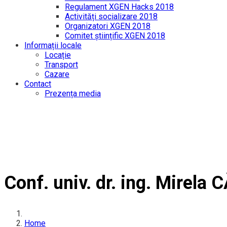
Regulament XGEN Hacks 2018
Activități socializare 2018
Organizatori XGEN 2018
Comitet științific XGEN 2018
Informații locale
Locație
Transport
Cazare
Contact
Prezența media
Conf. univ. dr. ing. Mirel
Home