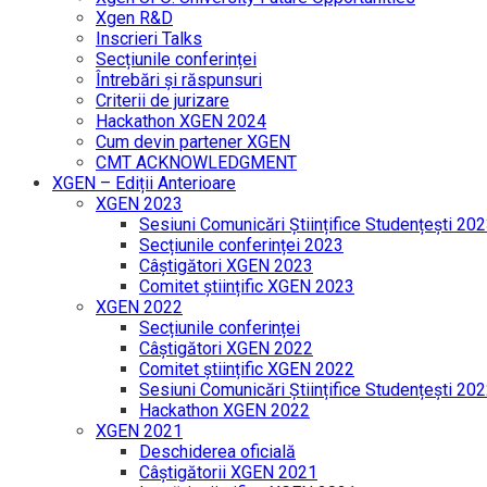
Xgen R&D
Inscrieri Talks
Secțiunile conferinței
Întrebări și răspunsuri
Criterii de jurizare
Hackathon XGEN 2024
Cum devin partener XGEN
CMT ACKNOWLEDGMENT
XGEN – Ediții Anterioare
XGEN 2023
Sesiuni Comunicări Științifice Studențești 20
Secțiunile conferinței 2023
Câștigători XGEN 2023
Comitet științific XGEN 2023
XGEN 2022
Secțiunile conferinței
Câștigători XGEN 2022
Comitet științific XGEN 2022
Sesiuni Comunicări Științifice Studențești 20
Hackathon XGEN 2022
XGEN 2021
Deschiderea oficială
Câștigătorii XGEN 2021