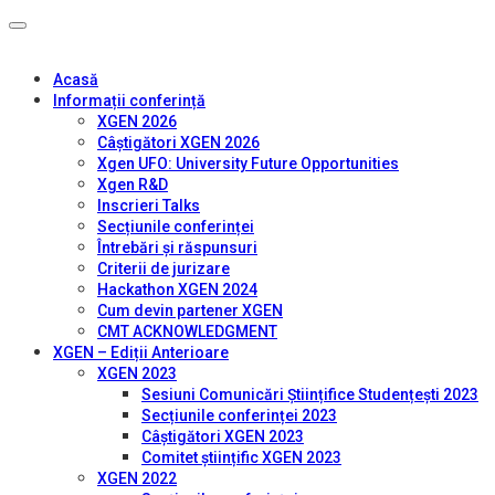
Acasă
Informații conferință
XGEN 2026
Câștigători XGEN 2026
Xgen UFO: University Future Opportunities
Xgen R&D
Inscrieri Talks
Secțiunile conferinței
Întrebări și răspunsuri
Criterii de jurizare
Hackathon XGEN 2024
Cum devin partener XGEN
CMT ACKNOWLEDGMENT
XGEN – Ediții Anterioare
XGEN 2023
Sesiuni Comunicări Științifice Studențești 2023
Secțiunile conferinței 2023
Câștigători XGEN 2023
Comitet științific XGEN 2023
XGEN 2022