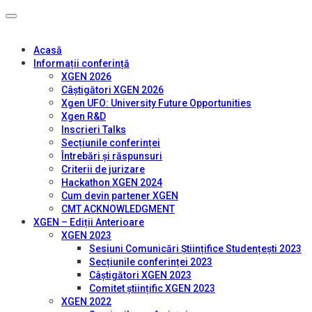
Acasă
Informații conferință
XGEN 2026
Câștigători XGEN 2026
Xgen UFO: University Future Opportunities
Xgen R&D
Inscrieri Talks
Secțiunile conferinței
Întrebări și răspunsuri
Criterii de jurizare
Hackathon XGEN 2024
Cum devin partener XGEN
CMT ACKNOWLEDGMENT
XGEN – Ediții Anterioare
XGEN 2023
Sesiuni Comunicări Științifice Studențești 2023
Secțiunile conferinței 2023
Câștigători XGEN 2023
Comitet științific XGEN 2023
XGEN 2022