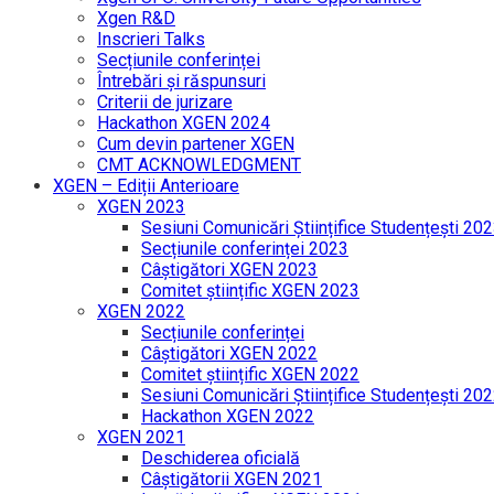
Xgen R&D
Inscrieri Talks
Secțiunile conferinței
Întrebări și răspunsuri
Criterii de jurizare
Hackathon XGEN 2024
Cum devin partener XGEN
CMT ACKNOWLEDGMENT
XGEN – Ediții Anterioare
XGEN 2023
Sesiuni Comunicări Științifice Studențești 20
Secțiunile conferinței 2023
Câștigători XGEN 2023
Comitet științific XGEN 2023
XGEN 2022
Secțiunile conferinței
Câștigători XGEN 2022
Comitet științific XGEN 2022
Sesiuni Comunicări Științifice Studențești 20
Hackathon XGEN 2022
XGEN 2021
Deschiderea oficială
Câștigătorii XGEN 2021