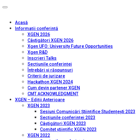
Acasă
Informații conferință
XGEN 2026
Câștigători XGEN 2026
Xgen UFO: University Future Opportunities
Xgen R&D
Inscrieri Talks
Secțiunile conferinței
Întrebări și răspunsuri
Criterii de jurizare
Hackathon XGEN 2024
Cum devin partener XGEN
CMT ACKNOWLEDGMENT
XGEN – Ediții Anterioare
XGEN 2023
Sesiuni Comunicări Științifice Studențești 2023
Secțiunile conferinței 2023
Câștigători XGEN 2023
Comitet științific XGEN 2023
XGEN 2022