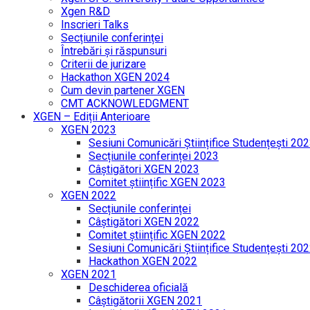
Xgen R&D
Inscrieri Talks
Secțiunile conferinței
Întrebări și răspunsuri
Criterii de jurizare
Hackathon XGEN 2024
Cum devin partener XGEN
CMT ACKNOWLEDGMENT
XGEN – Ediții Anterioare
XGEN 2023
Sesiuni Comunicări Științifice Studențești 20
Secțiunile conferinței 2023
Câștigători XGEN 2023
Comitet științific XGEN 2023
XGEN 2022
Secțiunile conferinței
Câștigători XGEN 2022
Comitet științific XGEN 2022
Sesiuni Comunicări Științifice Studențești 20
Hackathon XGEN 2022
XGEN 2021
Deschiderea oficială
Câștigătorii XGEN 2021