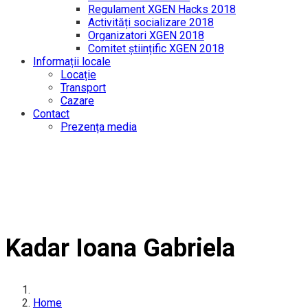
Regulament XGEN Hacks 2018
Activități socializare 2018
Organizatori XGEN 2018
Comitet științific XGEN 2018
Informații locale
Locație
Transport
Cazare
Contact
Prezența media
Kadar Ioana Gabriela
Home