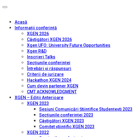
Acasă
Informații conferință
XGEN 2026
Câștigători XGEN 2026
Xgen UFO: University Future Opportunities
Xgen R&D
Inscrieri Talks
Secțiunile conferinței
Întrebări și răspunsuri
Criterii de jurizare
Hackathon XGEN 2024
Cum devin partener XGEN
CMT ACKNOWLEDGMENT
XGEN – Ediții Anterioare
XGEN 2023
Sesiuni Comunicări Științifice Studențești 2023
Secțiunile conferinței 2023
Câștigători XGEN 2023
Comitet științific XGEN 2023
XGEN 2022