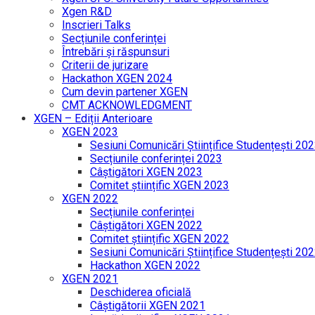
Xgen R&D
Inscrieri Talks
Secțiunile conferinței
Întrebări și răspunsuri
Criterii de jurizare
Hackathon XGEN 2024
Cum devin partener XGEN
CMT ACKNOWLEDGMENT
XGEN – Ediții Anterioare
XGEN 2023
Sesiuni Comunicări Științifice Studențești 20
Secțiunile conferinței 2023
Câștigători XGEN 2023
Comitet științific XGEN 2023
XGEN 2022
Secțiunile conferinței
Câștigători XGEN 2022
Comitet științific XGEN 2022
Sesiuni Comunicări Științifice Studențești 20
Hackathon XGEN 2022
XGEN 2021
Deschiderea oficială
Câștigătorii XGEN 2021