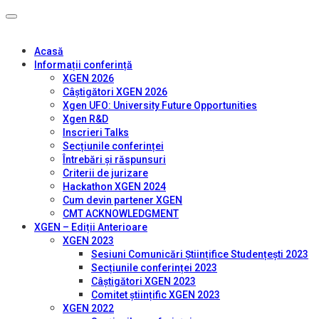
Acasă
Informații conferință
XGEN 2026
Câștigători XGEN 2026
Xgen UFO: University Future Opportunities
Xgen R&D
Inscrieri Talks
Secțiunile conferinței
Întrebări și răspunsuri
Criterii de jurizare
Hackathon XGEN 2024
Cum devin partener XGEN
CMT ACKNOWLEDGMENT
XGEN – Ediții Anterioare
XGEN 2023
Sesiuni Comunicări Științifice Studențești 2023
Secțiunile conferinței 2023
Câștigători XGEN 2023
Comitet științific XGEN 2023
XGEN 2022