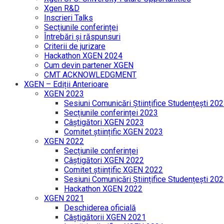
Xgen R&D
Inscrieri Talks
Secțiunile conferinței
Întrebări și răspunsuri
Criterii de jurizare
Hackathon XGEN 2024
Cum devin partener XGEN
CMT ACKNOWLEDGMENT
XGEN – Ediții Anterioare
XGEN 2023
Sesiuni Comunicări Științifice Studențești 20
Secțiunile conferinței 2023
Câștigători XGEN 2023
Comitet științific XGEN 2023
XGEN 2022
Secțiunile conferinței
Câștigători XGEN 2022
Comitet științific XGEN 2022
Sesiuni Comunicări Științifice Studențești 20
Hackathon XGEN 2022
XGEN 2021
Deschiderea oficială
Câștigătorii XGEN 2021