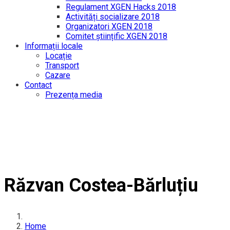
Regulament XGEN Hacks 2018
Activități socializare 2018
Organizatori XGEN 2018
Comitet științific XGEN 2018
Informații locale
Locație
Transport
Cazare
Contact
Prezența media
Răzvan Costea-Bărluțiu
Home