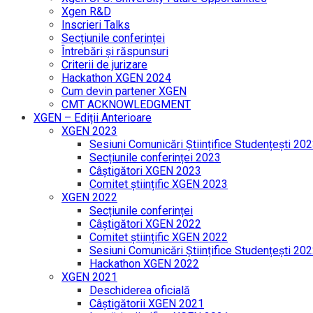
Xgen R&D
Inscrieri Talks
Secțiunile conferinței
Întrebări și răspunsuri
Criterii de jurizare
Hackathon XGEN 2024
Cum devin partener XGEN
CMT ACKNOWLEDGMENT
XGEN – Ediții Anterioare
XGEN 2023
Sesiuni Comunicări Științifice Studențești 20
Secțiunile conferinței 2023
Câștigători XGEN 2023
Comitet științific XGEN 2023
XGEN 2022
Secțiunile conferinței
Câștigători XGEN 2022
Comitet științific XGEN 2022
Sesiuni Comunicări Științifice Studențești 20
Hackathon XGEN 2022
XGEN 2021
Deschiderea oficială
Câștigătorii XGEN 2021