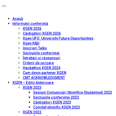
Acasă
Informații conferință
XGEN 2026
Câștigători XGEN 2026
Xgen UFO: University Future Opportunities
Xgen R&D
Inscrieri Talks
Secțiunile conferinței
Întrebări și răspunsuri
Criterii de jurizare
Hackathon XGEN 2024
Cum devin partener XGEN
CMT ACKNOWLEDGMENT
XGEN – Ediții Anterioare
XGEN 2023
Sesiuni Comunicări Științifice Studențești 2023
Secțiunile conferinței 2023
Câștigători XGEN 2023
Comitet științific XGEN 2023
XGEN 2022