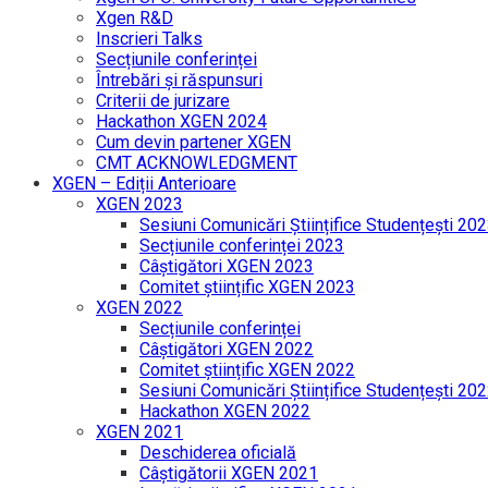
Xgen R&D
Inscrieri Talks
Secțiunile conferinței
Întrebări și răspunsuri
Criterii de jurizare
Hackathon XGEN 2024
Cum devin partener XGEN
CMT ACKNOWLEDGMENT
XGEN – Ediții Anterioare
XGEN 2023
Sesiuni Comunicări Științifice Studențești 20
Secțiunile conferinței 2023
Câștigători XGEN 2023
Comitet științific XGEN 2023
XGEN 2022
Secțiunile conferinței
Câștigători XGEN 2022
Comitet științific XGEN 2022
Sesiuni Comunicări Științifice Studențești 20
Hackathon XGEN 2022
XGEN 2021
Deschiderea oficială
Câștigătorii XGEN 2021