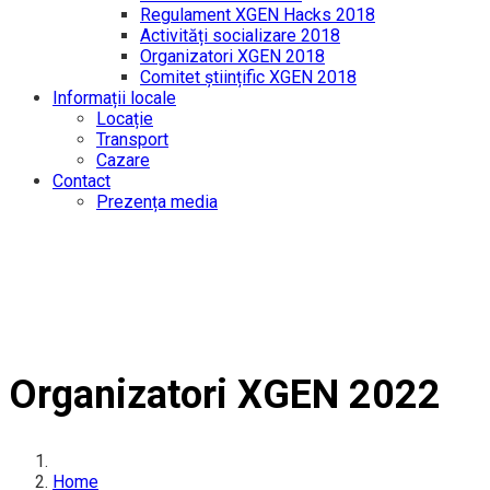
Regulament XGEN Hacks 2018
Activități socializare 2018
Organizatori XGEN 2018
Comitet științific XGEN 2018
Informații locale
Locație
Transport
Cazare
Contact
Prezența media
Organizatori XGEN 2022
Home