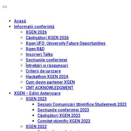
Acasă
Informații conferință
XGEN 2026
Câștigători XGEN 2026
Xgen UFO: University Future Opportunities
Xgen R&D
Inscrieri Talks
Secțiunile conferinței
Întrebări și răspunsuri
Criterii de jurizare
Hackathon XGEN 2024
Cum devin partener XGEN
CMT ACKNOWLEDGMENT
XGEN – Ediții Anterioare
XGEN 2023
Sesiuni Comunicări Științifice Studențești 2023
Secțiunile conferinței 2023
Câștigători XGEN 2023
Comitet științific XGEN 2023
XGEN 2022