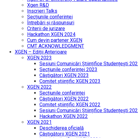
Xgen R&D
Inscrieri Talks
Secțiunile conferinței
Întrebări și răspunsuri
Criterii de jurizare
Hackathon XGEN 2024
Cum devin partener XGEN
CMT ACKNOWLEDGMENT
XGEN – Ediții Anterioare
XGEN 2023
Sesiuni Comunicări Științifice Studențești 20
Secțiunile conferinței 2023
Câștigători XGEN 2023
Comitet științific XGEN 2023
XGEN 2022
Secțiunile conferinței
Câștigători XGEN 2022
Comitet științific XGEN 2022
Sesiuni Comunicări Științifice Studențești 20
Hackathon XGEN 2022
XGEN 2021
Deschiderea oficială
Câștigătorii XGEN 2021