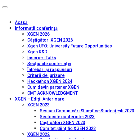
Acasă
Informații conferință
XGEN 2026
Câștigători XGEN 2026
Xgen UFO: University Future Opportunities
Xgen R&D
Inscrieri Talks
Secțiunile conferinței
Întrebări și răspunsuri
Criterii de jurizare
Hackathon XGEN 2024
Cum devin partener XGEN
CMT ACKNOWLEDGMENT
XGEN – Ediții Anterioare
XGEN 2023
Sesiuni Comunicări Științifice Studențești 2023
Secțiunile conferinței 2023
Câștigători XGEN 2023
Comitet științific XGEN 2023
XGEN 2022