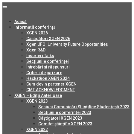
Acasă
Informații conferință
XGEN 2026
Câștigători XGEN 2026
Xgen UFO: University Future Opportunities
Xgen R&D
Inscrieri Talks
Secțiunile conferinței
Întrebări și răspunsuri
Criterii de jurizare
Hackathon XGEN 2024
Cum devin partener XGEN
CMT ACKNOWLEDGMENT
XGEN – Ediții Anterioare
XGEN 2023
Sesiuni Comunicări Științifice Studențești 2023
Secțiunile conferinței 2023
Câștigători XGEN 2023
Comitet științific XGEN 2023
XGEN 2022