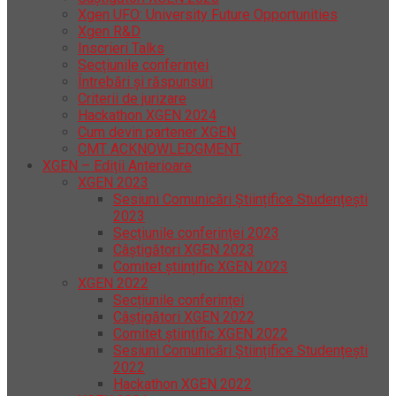
Xgen UFO: University Future Opportunities
Xgen R&D
Inscrieri Talks
Secțiunile conferinței
Întrebări și răspunsuri
Criterii de jurizare
Hackathon XGEN 2024
Cum devin partener XGEN
CMT ACKNOWLEDGMENT
XGEN – Ediții Anterioare
XGEN 2023
Sesiuni Comunicări Științifice Studențești
2023
Secțiunile conferinței 2023
Câștigători XGEN 2023
Comitet științific XGEN 2023
XGEN 2022
Secțiunile conferinței
Câștigători XGEN 2022
Comitet științific XGEN 2022
Sesiuni Comunicări Științifice Studențești
2022
Hackathon XGEN 2022