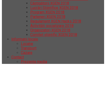
Câștigătorii XGEN 2018
Lucrări Științifice XGEN 2018
Program XGEN 2018
Parteneri XGEN 2018
Regulament XGEN Hacks 2018
Activități socializare 2018
Organizatori XGEN 2018
Comitet științific XGEN 2018
Informații locale
Locație
Transport
Cazare
Contact
Prezența media