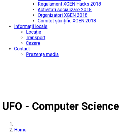
Regulament XGEN Hacks 2018
Activități socializare 2018
Organizatori XGEN 2018
Comitet științific XGEN 2018
Informații locale
Locație
Transport
Cazare
Contact
Prezența media
UFO - Computer Science
Home