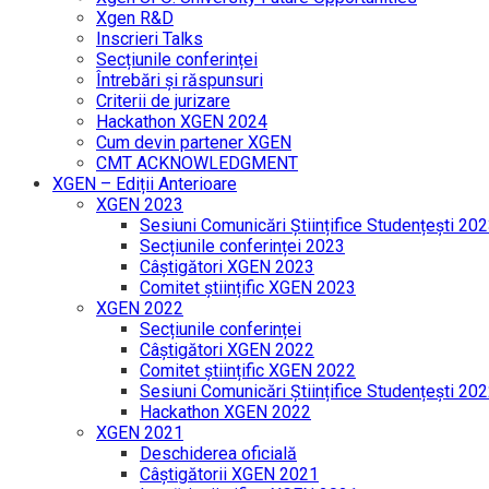
Xgen R&D
Inscrieri Talks
Secțiunile conferinței
Întrebări și răspunsuri
Criterii de jurizare
Hackathon XGEN 2024
Cum devin partener XGEN
CMT ACKNOWLEDGMENT
XGEN – Ediții Anterioare
XGEN 2023
Sesiuni Comunicări Științifice Studențești 20
Secțiunile conferinței 2023
Câștigători XGEN 2023
Comitet științific XGEN 2023
XGEN 2022
Secțiunile conferinței
Câștigători XGEN 2022
Comitet științific XGEN 2022
Sesiuni Comunicări Științifice Studențești 20
Hackathon XGEN 2022
XGEN 2021
Deschiderea oficială
Câștigătorii XGEN 2021