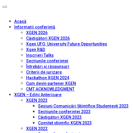
Acasă
Informații conferință
XGEN 2026
Câștigători XGEN 2026
Xgen UFO: University Future Opportunities
Xgen R&D
Inscrieri Talks
Secțiunile conferinței
Întrebări și răspunsuri
Criterii de jurizare
Hackathon XGEN 2024
Cum devin partener XGEN
CMT ACKNOWLEDGMENT
XGEN – Ediții Anterioare
XGEN 2023
Sesiuni Comunicări Științifice Studențești 2023
Secțiunile conferinței 2023
Câștigători XGEN 2023
Comitet științific XGEN 2023
XGEN 2022