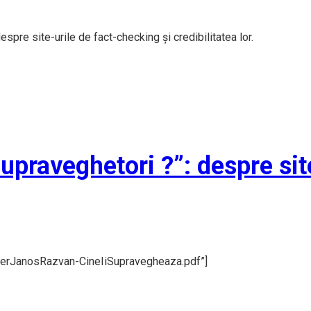
pre site-urile de fact-checking și credibilitatea lor.
upraveghetori ?”: despre sit
verJanosRazvan-CineIiSupravegheaza.pdf”]