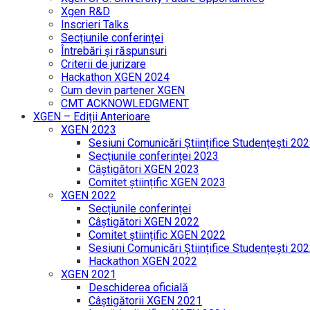
Xgen R&D
Inscrieri Talks
Secțiunile conferinței
Întrebări și răspunsuri
Criterii de jurizare
Hackathon XGEN 2024
Cum devin partener XGEN
CMT ACKNOWLEDGMENT
XGEN – Ediții Anterioare
XGEN 2023
Sesiuni Comunicări Științifice Studențești 20
Secțiunile conferinței 2023
Câștigători XGEN 2023
Comitet științific XGEN 2023
XGEN 2022
Secțiunile conferinței
Câștigători XGEN 2022
Comitet științific XGEN 2022
Sesiuni Comunicări Științifice Studențești 20
Hackathon XGEN 2022
XGEN 2021
Deschiderea oficială
Câștigătorii XGEN 2021