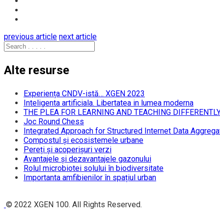
previous article
next article
Alte resurse
Experiența CNDV-istă… XGEN 2023
Inteligenta artificiala. Libertatea in lumea moderna
THE PLEA FOR LEARNING AND TEACHING DIFFERENTL
Joc Round Chess
Integrated Approach for Structured Internet Data Aggrega
Compostul și ecosistemele urbane
Pereți și acoperișuri verzi
Avantajele și dezavantajele gazonului
Rolul microbiotei solului în biodiversitate
Importanta amfibienilor în spațiul urban
© 2022 XGEN 100. All Rights Reserved.