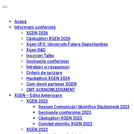
Acasă
Informații conferință
XGEN 2026
Câștigători XGEN 2026
Xgen UFO: University Future Opportunities
Xgen R&D
Inscrieri Talks
Secțiunile conferinței
Întrebări și răspunsuri
Criterii de jurizare
Hackathon XGEN 2024
Cum devin partener XGEN
CMT ACKNOWLEDGMENT
XGEN – Ediții Anterioare
XGEN 2023
Sesiuni Comunicări Științifice Studențești 2023
Secțiunile conferinței 2023
Câștigători XGEN 2023
Comitet științific XGEN 2023
XGEN 2022