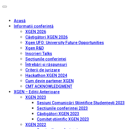
Acasă
Informații conferință
XGEN 2026
Câștigători XGEN 2026
Xgen UFO: University Future Opportunities
Xgen R&D
Inscrieri Talks
Secțiunile conferinței
Întrebări și răspunsuri
Criterii de jurizare
Hackathon XGEN 2024
Cum devin partener XGEN
CMT ACKNOWLEDGMENT
XGEN – Ediții Anterioare
XGEN 2023
Sesiuni Comunicări Științifice Studențești 2023
Secțiunile conferinței 2023
Câștigători XGEN 2023
Comitet științific XGEN 2023
XGEN 2022