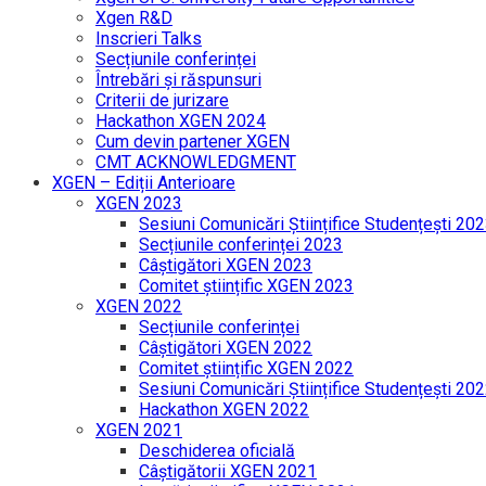
Xgen R&D
Inscrieri Talks
Secțiunile conferinței
Întrebări și răspunsuri
Criterii de jurizare
Hackathon XGEN 2024
Cum devin partener XGEN
CMT ACKNOWLEDGMENT
XGEN – Ediții Anterioare
XGEN 2023
Sesiuni Comunicări Științifice Studențești 20
Secțiunile conferinței 2023
Câștigători XGEN 2023
Comitet științific XGEN 2023
XGEN 2022
Secțiunile conferinței
Câștigători XGEN 2022
Comitet științific XGEN 2022
Sesiuni Comunicări Științifice Studențești 20
Hackathon XGEN 2022
XGEN 2021
Deschiderea oficială
Câștigătorii XGEN 2021