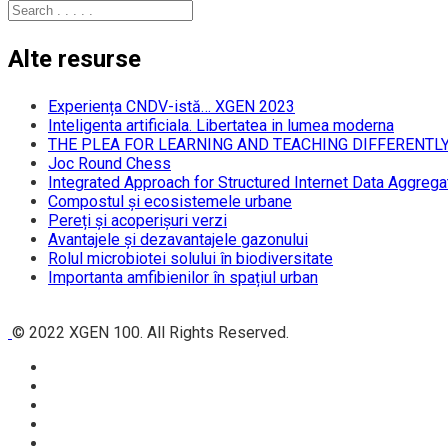
Alte resurse
Experiența CNDV-istă… XGEN 2023
Inteligenta artificiala. Libertatea in lumea moderna
THE PLEA FOR LEARNING AND TEACHING DIFFERENTL
Joc Round Chess
Integrated Approach for Structured Internet Data Aggrega
Compostul și ecosistemele urbane
Pereți și acoperișuri verzi
Avantajele și dezavantajele gazonului
Rolul microbiotei solului în biodiversitate
Importanta amfibienilor în spațiul urban
© 2022 XGEN 100. All Rights Reserved.