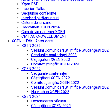
Xgen R&D
Inscrieri Talks
Secțiunile conferinței
Întrebări și răspunsuri
Criterii de jurizare
Hackathon XGEN 2024
Cum devin partener XGEN
CMT ACKNOWLEDGMENT
XGEN – Ediții Anterioare
XGEN 2023
Sesiuni Comunicări Științifice Studențești 20
Secțiunile conferinței 2023
Câștigători XGEN 2023
Comitet științific XGEN 2023
XGEN 2022
Secțiunile conferinței
Câștigători XGEN 2022
Comitet științific XGEN 2022
Sesiuni Comunicări Științifice Studențești 20
Hackathon XGEN 2022
XGEN 2021
Deschiderea oficială
Câștigătorii XGEN 2021