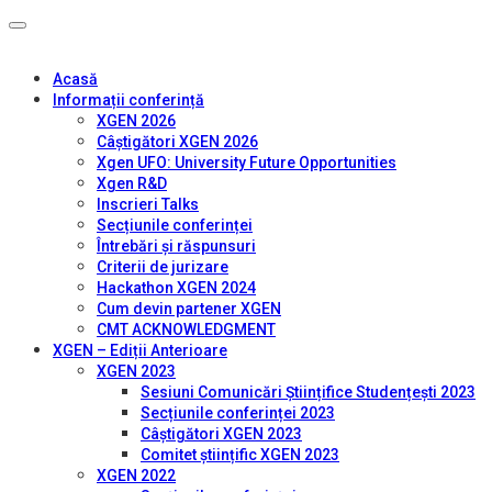
Acasă
Informații conferință
XGEN 2026
Câștigători XGEN 2026
Xgen UFO: University Future Opportunities
Xgen R&D
Inscrieri Talks
Secțiunile conferinței
Întrebări și răspunsuri
Criterii de jurizare
Hackathon XGEN 2024
Cum devin partener XGEN
CMT ACKNOWLEDGMENT
XGEN – Ediții Anterioare
XGEN 2023
Sesiuni Comunicări Științifice Studențești 2023
Secțiunile conferinței 2023
Câștigători XGEN 2023
Comitet științific XGEN 2023
XGEN 2022