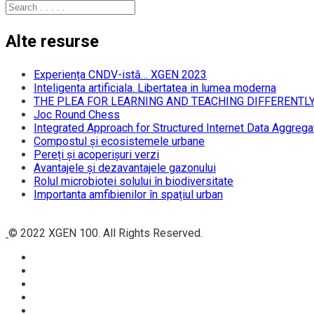
Alte resurse
Experiența CNDV-istă… XGEN 2023
Inteligenta artificiala. Libertatea in lumea moderna
THE PLEA FOR LEARNING AND TEACHING DIFFERENTL
Joc Round Chess
Integrated Approach for Structured Internet Data Aggrega
Compostul și ecosistemele urbane
Pereți și acoperișuri verzi
Avantajele și dezavantajele gazonului
Rolul microbiotei solului în biodiversitate
Importanta amfibienilor în spațiul urban
© 2022 XGEN 100. All Rights Reserved.