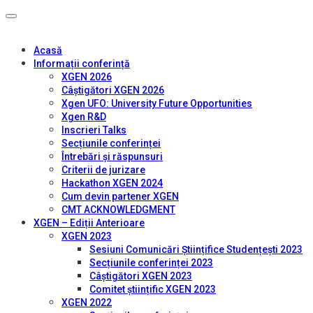
Acasă
Informații conferință
XGEN 2026
Câștigători XGEN 2026
Xgen UFO: University Future Opportunities
Xgen R&D
Inscrieri Talks
Secțiunile conferinței
Întrebări și răspunsuri
Criterii de jurizare
Hackathon XGEN 2024
Cum devin partener XGEN
CMT ACKNOWLEDGMENT
XGEN – Ediții Anterioare
XGEN 2023
Sesiuni Comunicări Științifice Studențești 2023
Secțiunile conferinței 2023
Câștigători XGEN 2023
Comitet științific XGEN 2023
XGEN 2022