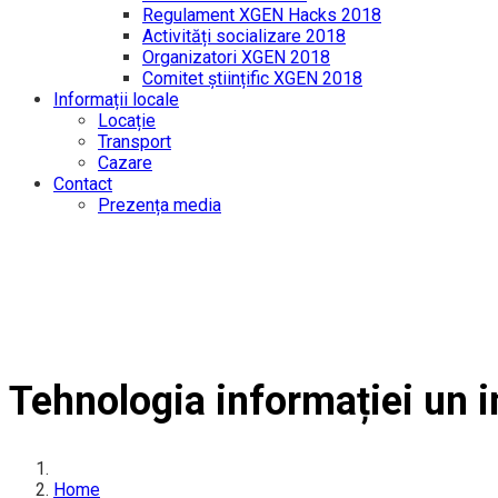
Regulament XGEN Hacks 2018
Activități socializare 2018
Organizatori XGEN 2018
Comitet științific XGEN 2018
Informații locale
Locație
Transport
Cazare
Contact
Prezența media
Tehnologia informației un i
Home