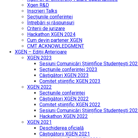
Xgen R&D
Inscrieri Talks
Secțiunile conferinței
Întrebări și răspunsuri
Criterii de jurizare
Hackathon XGEN 2024
Cum devin partener XGEN
CMT ACKNOWLEDGMENT
XGEN – Ediții Anterioare
XGEN 2023
Sesiuni Comunicări Științifice Studențești 20
Secțiunile conferinței 2023
Câștigători XGEN 2023
Comitet științific XGEN 2023
XGEN 2022
Secțiunile conferinței
Câștigători XGEN 2022
Comitet științific XGEN 2022
Sesiuni Comunicări Științifice Studențești 20
Hackathon XGEN 2022
XGEN 2021
Deschiderea oficială
Câștigătorii XGEN 2021