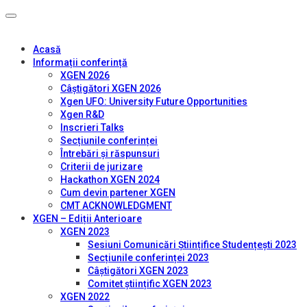
Acasă
Informații conferință
XGEN 2026
Câștigători XGEN 2026
Xgen UFO: University Future Opportunities
Xgen R&D
Inscrieri Talks
Secțiunile conferinței
Întrebări și răspunsuri
Criterii de jurizare
Hackathon XGEN 2024
Cum devin partener XGEN
CMT ACKNOWLEDGMENT
XGEN – Ediții Anterioare
XGEN 2023
Sesiuni Comunicări Științifice Studențești 2023
Secțiunile conferinței 2023
Câștigători XGEN 2023
Comitet științific XGEN 2023
XGEN 2022