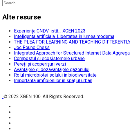
Alte resurse
Experiența CNDV-istă… XGEN 2023
Inteligenta artificiala. Libertatea in lumea moderna
THE PLEA FOR LEARNING AND TEACHING DIFFERENTL
Joc Round Chess
Integrated Approach for Structured Internet Data Aggrega
Compostul și ecosistemele urbane
Pereți și acoperișuri verzi
Avantajele și dezavantajele gazonului
Rolul microbiotei solului în biodiversitate
Importanta amfibienilor în spațiul urban
© 2022 XGEN 100. All Rights Reserved.