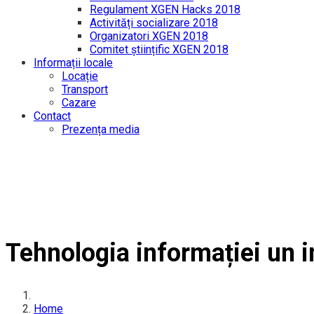
Regulament XGEN Hacks 2018
Activități socializare 2018
Organizatori XGEN 2018
Comitet științific XGEN 2018
Informații locale
Locație
Transport
Cazare
Contact
Prezența media
Tehnologia informației un i
Home