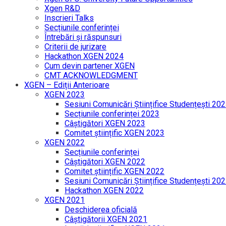
Xgen R&D
Inscrieri Talks
Secțiunile conferinței
Întrebări și răspunsuri
Criterii de jurizare
Hackathon XGEN 2024
Cum devin partener XGEN
CMT ACKNOWLEDGMENT
XGEN – Ediții Anterioare
XGEN 2023
Sesiuni Comunicări Științifice Studențești 20
Secțiunile conferinței 2023
Câștigători XGEN 2023
Comitet științific XGEN 2023
XGEN 2022
Secțiunile conferinței
Câștigători XGEN 2022
Comitet științific XGEN 2022
Sesiuni Comunicări Științifice Studențești 20
Hackathon XGEN 2022
XGEN 2021
Deschiderea oficială
Câștigătorii XGEN 2021