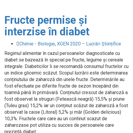
Fructe permise și
interzise în diabet
Chimie - Biologie
,
XGEN 2020 – Lucrări Științifice
Regimul alimentar în cazul persoanelor diagnosticate cu
diabet se bazează în special pe fructe, legume și cereale
integrale. Diabeticilor li se recomandă consumul fructelor cu
un indice glicemic scăzut. Scopul lucrării este determinarea
conținutului de zaharoză din unele fructe. Determinările au
fost efectuate pe diferite fructe de sezon începând din
toamnă până în primăvară. Conținutul crescut de zaharoză a
fost observat la struguri (Fetească neagră) 15,5% și prune
(Tuleu gras) 15,2% iar un conținut scăzut de zaharoză a fost
observat la caise (Litoral) 5,2% și măr (Golden delicious)
10,3%. Fructele care care au un continut scazut de
zaharozase pot utiliza cu succes de persoanele care
prezintă diabet.