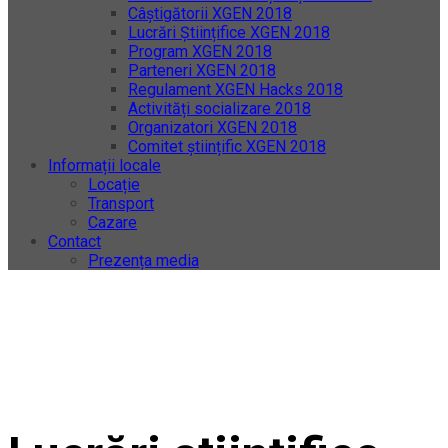
Câștigătorii XGEN 2018
Lucrări Științifice XGEN 2018
Program XGEN 2018
Parteneri XGEN 2018
Regulament XGEN Hacks 2018
Activități socializare 2018
Organizatori XGEN 2018
Comitet științific XGEN 2018
Informații locale
Locație
Transport
Cazare
Contact
Prezența media